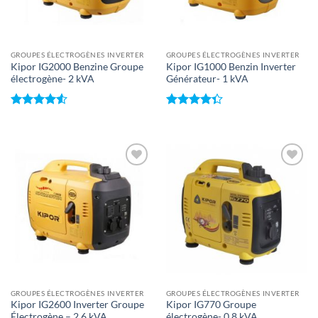
GROUPES ÉLECTROGÈNES INVERTER
GROUPES ÉLECTROGÈNES INVERTER
Kipor IG2000 Benzine Groupe
Kipor IG1000 Benzin Inverter
électrogène- 2 kVA
Générateur- 1 kVA
Note
4.5
Note
4.33
sur 5
sur 5
Toevoegen
Toevoegen
aan
aan
wenslijst
wenslijst
GROUPES ÉLECTROGÈNES INVERTER
GROUPES ÉLECTROGÈNES INVERTER
Kipor IG2600 Inverter Groupe
Kipor IG770 Groupe
Électrogène – 2,6 kVA
électrogène- 0,8 kVA