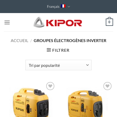
Passer
Français
au
contenu
0
ACCUEIL
/
GROUPES ÉLECTROGÈNES INVERTER
FILTRER
Toevoegen
Toevoegen
aan
aan
wenslijst
wenslijst