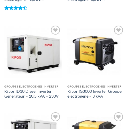
Note
4.5
sur 5
Toevoegen
Toevoegen
aan
aan
wenslijst
wenslijst
GROUPES ÉLECTROGÈNES INVERTER
GROUPES ÉLECTROGÈNES INVERTER
Kipor ID10 Diesel Inverter
Kipor IG3000 Inverter Groupe
Générateur – 10,5 kVA – 230V
électrogène – 3 kVA
Toevoegen
Toevoegen