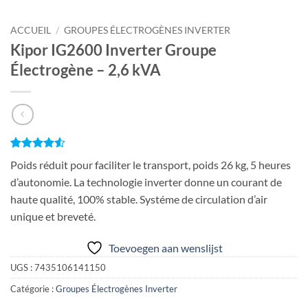
ACCUEIL
/
GROUPES ÉLECTROGÈNES INVERTER
Kipor IG2600 Inverter Groupe
Électrogène – 2,6 kVA
Noté
2
4.5
Poids réduit pour faciliter le transport, poids 26 kg, 5 heures
sur 5 basé
sur
d’autonomie. La technologie inverter donne un courant de
notations
haute qualité, 100% stable. Systéme de circulation d’air
client
unique et breveté.
Toevoegen aan wenslijst
UGS :
7435106141150
Catégorie :
Groupes Électrogènes Inverter