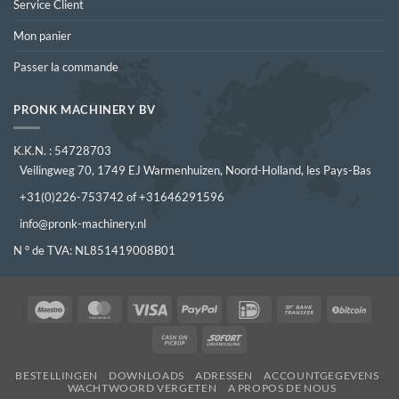
Service Client
Mon panier
Passer la commande
PRONK MACHINERY BV
K.K.N. : 54728703
Veilingweg 70, 1749 EJ Warmenhuizen, Noord-Holland, les Pays-Bas
+31(0)226-753742 of +31646291596
info@pronk-machinery.nl
N ° de TVA: NL851419008B01
Maestro
MasterCard
Visa
PayPal
IDeal
Bank
BitCo
Transfer
Cash
Sofort
on
BESTELLINGEN
DOWNLOADS
ADRESSEN
ACCOUNTGEGEVENS
Pickup
WACHTWOORD VERGETEN
A PROPOS DE NOUS