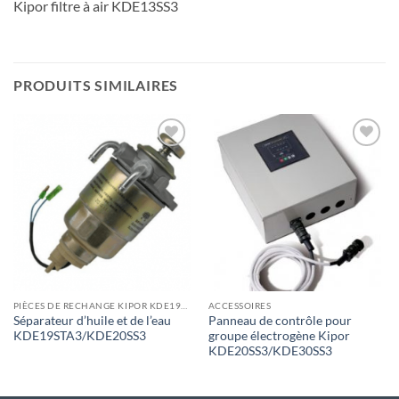
Kipor filtre à air KDE13SS3
PRODUITS SIMILAIRES
Toevoegen
Toevoegen
aan
aan
wenslijst
wenslijst
PIÈCES DE RECHANGE KIPOR KDE19STA3
ACCESSOIRES
Séparateur d’huile et de l’eau
Panneau de contrôle pour
KDE19STA3/KDE20SS3
groupe électrogène Kipor
KDE20SS3/KDE30SS3