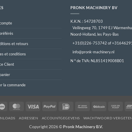
ES
PRONK MACHINERY BV
K.K.N. : 54728703
compte
Veilingweg 70, 1749 EJ Warmenhu
préférés
Noord-Holland, les Pays-Bas
+31(0)226-753742 of +3164629
itions et retours
info@pronk-machinery.nl
s et conditions
N ° de TVA: NL851419008B01
ce Client
panier
er la commande
Maestro
MasterCard
Visa
PayPal
IDeal
Bank
BitCoin
Cash
Transfer
on
NLOADS
ADRESSEN
ACCOUNTGEGEVENS
WACHTWOORD VERGETE
Picku
Copyright 2026 ©
Pronk Machinery B.V.