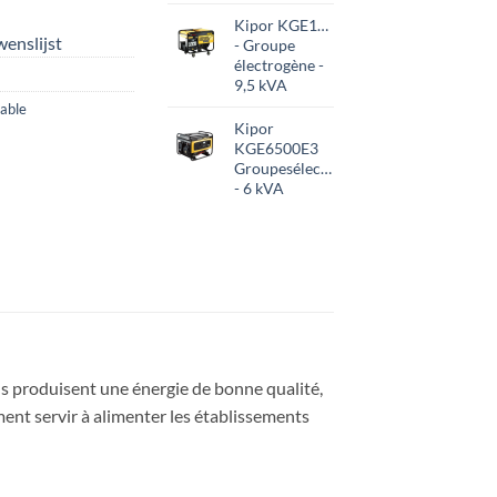
Kipor KGE12E
enslijst
- Groupe
électrogène -
9,5 kVA
able
Kipor
KGE6500E3
Groupesélectrogène
- 6 kVA
s produisent une énergie de bonne qualité,
ment servir à alimenter les établissements