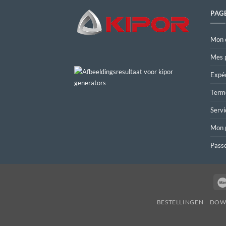
PAG
Mon 
Mes 
Expéd
Terme
Servi
Mon 
Pass
BESTELLINGEN
DOW