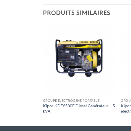
PRODUITS SIMILAIRES
Toevoegen
aan
wenslijst
+
+
GROUPE ÉLECTROGÈNE PORTABLE
GROU
Kipor KDE6500E Diesel Générateur – 5
Kipo
kVA
élect