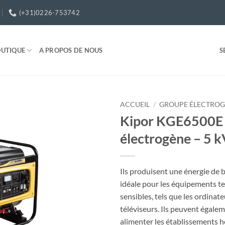
(+31)0226-753742
UTIQUE
A PROPOS DE NOUS
S
ACCUEIL
/
GROUPE ÉLECTROG
Kipor KGE6500E 
Toevoegen
électrogène – 5 
aan
wenslijst
Ils produisent une énergie de 
idéale pour les équipements t
sensibles, tels que les ordinate
téléviseurs. Ils peuvent égalem
alimenter les établissements hô