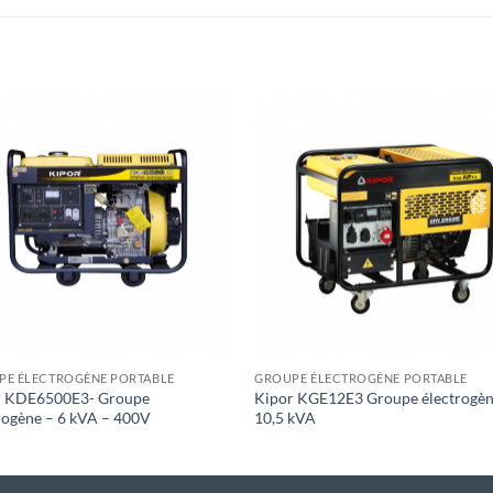
Toevoegen
Toevoe
aan
aan
wenslijst
wenslij
+
PE ÉLECTROGÈNE PORTABLE
GROUPE ÉLECTROGÈNE PORTABLE
r KDE6500E3- Groupe
Kipor KGE12E3 Groupe électrogèn
rogène – 6 kVA – 400V
10,5 kVA