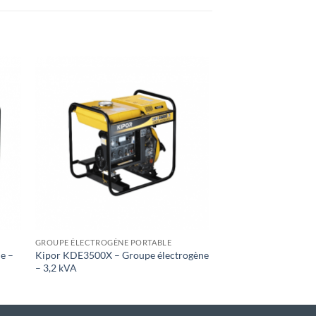
gen
Toevoegen
aan
st
wenslijst
+
GROUPE ÉLECTROGÈNE PORTABLE
e –
Kipor KDE3500X – Groupe électrogène
– 3,2 kVA