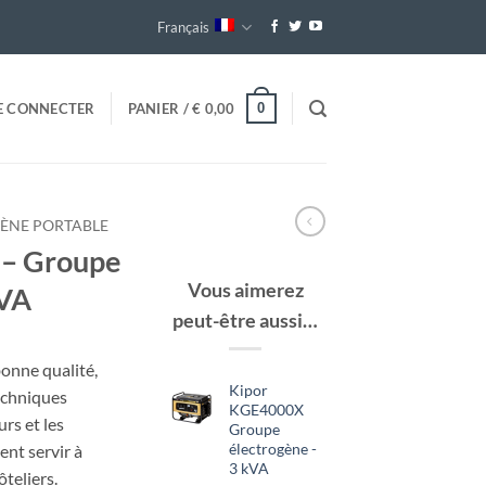
Français
0
E CONNECTER
PANIER /
€
0,00
ÈNE PORTABLE
– Groupe
Vous aimerez
kVA
peut-être aussi…
bonne qualité,
Kipor
echniques
KGE4000X
urs et les
Groupe
électrogène -
ent servir à
3 kVA
teliers.