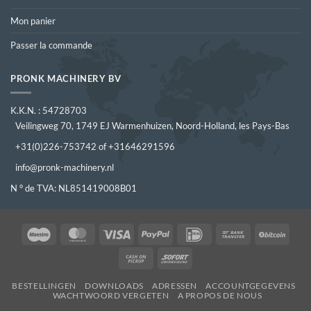
Mon panier
Passer la commande
PRONK MACHINERY BV
K.K.N. : 54728703
Veilingweg 70, 1749 EJ Warmenhuizen, Noord-Holland, les Pays-Bas
+31(0)226-753742 of +31646291596
info@pronk-machinery.nl
N ° de TVA: NL851419008B01
Maestro
MasterCard
Visa
PayPal
IDeal
Bank
BitCo
Transfer
Cash
Sofort
on
BESTELLINGEN
DOWNLOADS
ADRESSEN
ACCOUNTGEGEVENS
Pickup
WACHTWOORD VERGETEN
A PROPOS DE NOUS