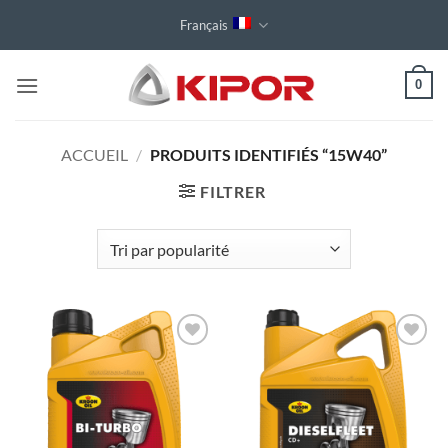
Passer
Français
au
contenu
0
ACCUEIL
/
PRODUITS IDENTIFIÉS “15W40”
FILTRER
Toevoegen
Toevoegen
aan
aan
wenslijst
wenslijst